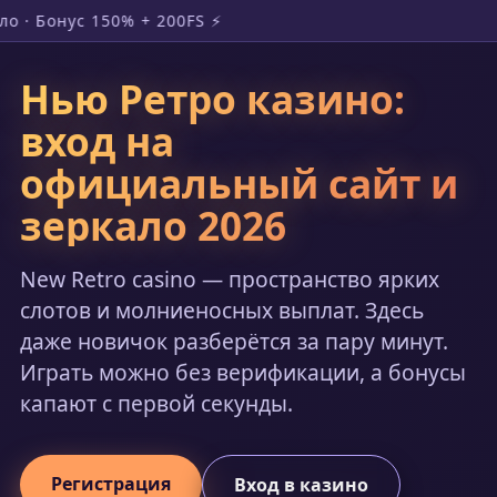
150% + 200FS ⚡
Нью Ретро казино:
вход на
официальный сайт и
зеркало 2026
New Retro casino — пространство ярких
слотов и молниеносных выплат. Здесь
даже новичок разберётся за пару минут.
Играть можно без верификации, а бонусы
капают с первой секунды.
Регистрация
Вход в казино