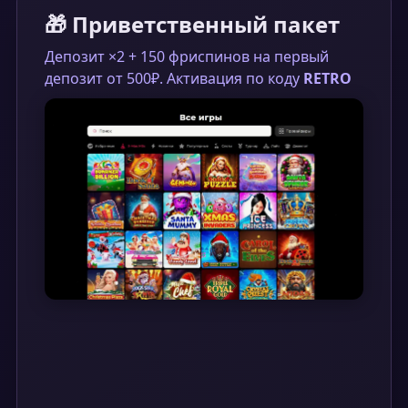
🎁 Приветственный пакет
Депозит ×2 + 150 фриспинов на первый
депозит от 500₽. Активация по коду
RETRO