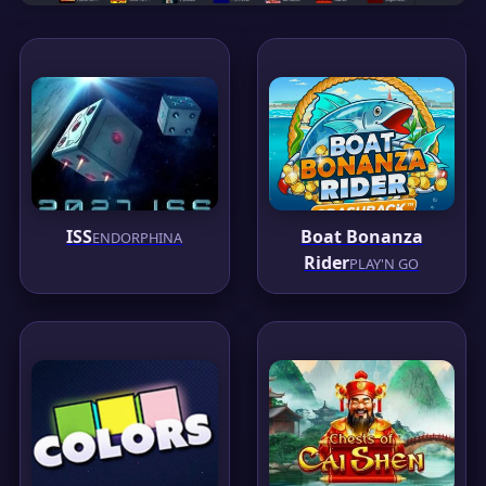
ISS
Boat Bonanza
ENDORPHINA
Rider
PLAY'N GO