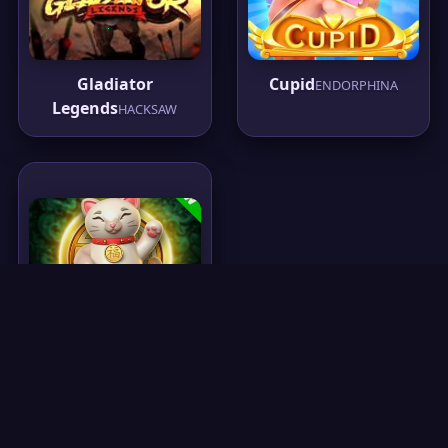
Gladiator
Cupid
ENDORPHINA
Legends
HACKSAW
Jade Coins
ENDORPHINA